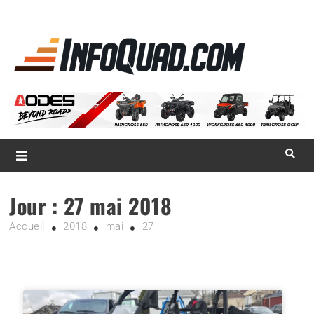
La référence
des
quadistes
Magazine InfoQuad.com
Jour :
27 mai 2018
Accueil
2018
mai
27