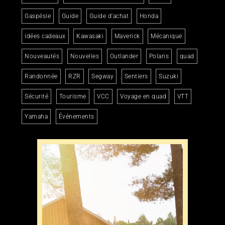
Gaspésie
Guide
Guide d'achat
Honda
idées cadeaux
Kawasaki
Maverick
Mécanique
Nouveautés
Nouvelles
Outlander
Polaris
quad
Randonnée
RZR
Segway
Sentiers
Suzuki
Sécurité
Tourisme
VCC
Voyage en quad
VTT
Yamaha
Événements