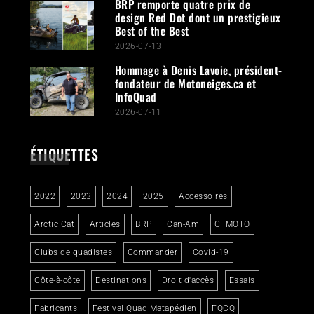
BRP remporte quatre prix de
design Red Dot dont un prestigieux
Best of the Best
2026-07-13
Hommage à Denis Lavoie, président-
fondateur de Motoneiges.ca et
InfoQuad
2026-07-11
ÉTIQUETTES
2022
2023
2024
2025
Accessoires
Arctic Cat
Articles
BRP
Can-Am
CFMOTO
Clubs de quadistes
Commander
Covid-19
Côte-à-côte
Destinations
Droit d'accès
Essais
Fabricants
Festival Quad Matapédien
FQCQ