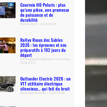
Courroie HD Polaris : plus
qu’une pièce, une promesse
de puissance et de
durabilité
Patrick Roch
2026-05-06
Rallye Roses des Sables
2026 : les épreuves et nos
préparatifs à 192 jours du
départ
Les Algazelles Nathalie et Christine
2026-05-01
Outlander Electric 2026 : un
VTT utilitaire électrique
silencieux… qui fait du bruit
Véronique Boucher
2026-04-28