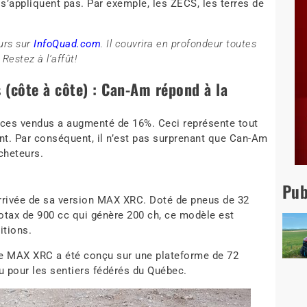
’appliquent pas. Par exemple, les ZECS, les terres de
ours sur
InfoQuad.com
. Il couvrira en profondeur toutes
Restez à l’affût!
 (côte à côte) : Can-Am répond à la
aces vendus a augmenté de 16%. Ceci représente tout
t. Par conséquent, il n’est pas surprenant que Can-Am
cheteurs.
Pub
arrivée de sa version MAX XRC. Doté de pneus de 32
otax de 900 cc qui génère 200 ch, ce modèle est
itions.
 le MAX XRC a été conçu sur une plateforme de 72
u pour les sentiers fédérés du Québec.