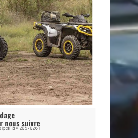
ndage
r nous suivre
alpoll id="2857826"]