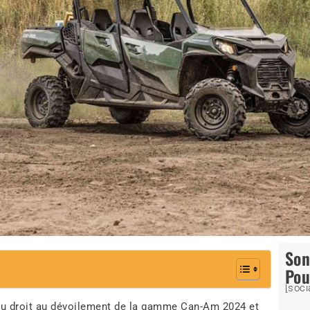
So
Pou
[soci
eu droit au dévoilement de la gamme Can-Am 2024 et