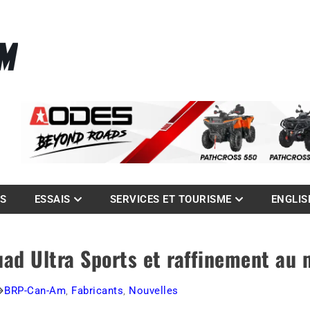
La référence des quadistes
com
ES
ESSAIS
SERVICES ET TOURISME
ENGLIS
uad Ultra Sports et raffinement au
BRP-Can-Am
,
Fabricants
,
Nouvelles