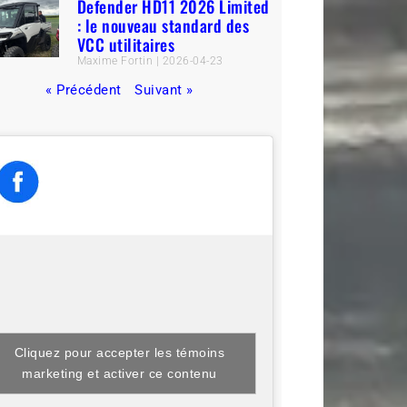
Defender HD11 2026 Limited
: le nouveau standard des
VCC utilitaires
Maxime Fortin
2026-04-23
« Précédent
Suivant »
Cliquez pour accepter les témoins
marketing et activer ce contenu