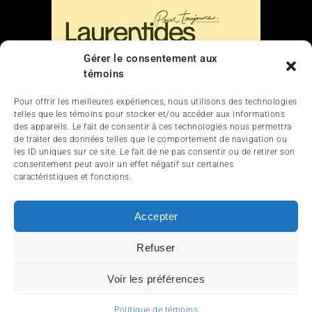
Gérer le consentement aux
témoins
Liens
Pour offrir les meilleures expériences, nous utilisons des technologies
telles que les témoins pour stocker et/ou accéder aux informations
Nous contacter
des appareils. Le fait de consentir à ces technologies nous permettra
de traiter des données telles que le comportement de navigation ou
les ID uniques sur ce site. Le fait de ne pas consentir ou de retirer son
consentement peut avoir un effet négatif sur certaines
caractéristiques et fonctions.
Accepter
ACCUEIL
ACTUALITÉ
ARTICLES
ESSAIS
Refuser
SERVICES ET TOURISME
ENGLISH
Voir les préférences
© 2012-2025 InfoQuad.com - Tous droits réservés.
Politique de témoins