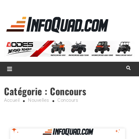
La référence
des
quadistes
Magazine InfoQuad.com
Catégorie :
Concours
Accueil
Nouvelles
Concours