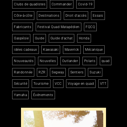
Clubs de quadistes
Commander
Covid-19
Côte-à-côte
Destinations
Droit d'accès
Essais
Fabricants
Festival Quad Matapédien
FQCQ
Gaspésie
Guide
Guide d'achat
Honda
idées cadeaux
Kawasaki
Maverick
Mécanique
Nouveautés
Nouvelles
Outlander
Polaris
quad
Randonnée
RZR
Segway
Sentiers
Suzuki
Sécurité
Tourisme
VCC
Voyage en quad
VTT
Yamaha
Événements