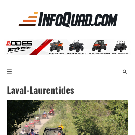
La
référen
des
quadist
Magazine InfoQuad.com
Laval-Laurentides