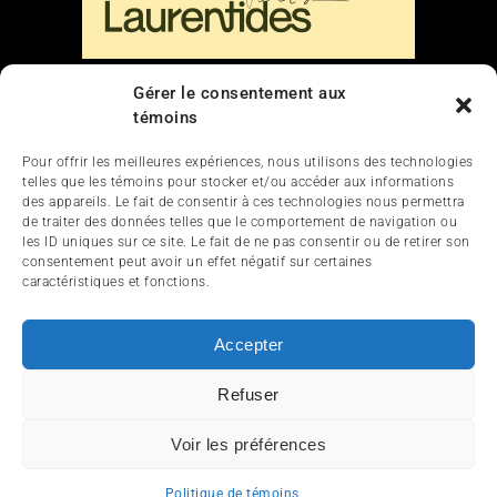
Liens
Gérer le consentement aux
témoins
Nous contacter
Pour offrir les meilleures expériences, nous utilisons des technologies
telles que les témoins pour stocker et/ou accéder aux informations
des appareils. Le fait de consentir à ces technologies nous permettra
de traiter des données telles que le comportement de navigation ou
les ID uniques sur ce site. Le fait de ne pas consentir ou de retirer son
consentement peut avoir un effet négatif sur certaines
caractéristiques et fonctions.
ACCUEIL
ACTUALITÉ
ARTICLES
Accepter
ESSAIS
SERVICES ET TOURISME
Refuser
ENGLISH
Voir les préférences
© 2012-2025 InfoQuad.com - Tous droits réservés.
Politique de témoins