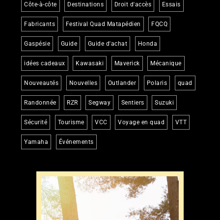
Côte-à-côte
Destinations
Droit d'accès
Essais
Fabricants
Festival Quad Matapédien
FQCQ
Gaspésie
Guide
Guide d'achat
Honda
idées cadeaux
Kawasaki
Maverick
Mécanique
Nouveautés
Nouvelles
Outlander
Polaris
quad
Randonnée
RZR
Segway
Sentiers
Suzuki
Sécurité
Tourisme
VCC
Voyage en quad
VTT
Yamaha
Événements