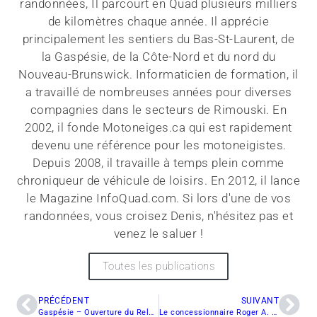
randonnées, Il parcourt en Quad plusieurs milliers
de kilomètres chaque année. Il apprécie
principalement les sentiers du Bas-St-Laurent, de
la Gaspésie, de la Côte-Nord et du nord du
Nouveau-Brunswick. Informaticien de formation, il
a travaillé de nombreuses années pour diverses
compagnies dans le secteurs de Rimouski. En
2002, il fonde Motoneiges.ca qui est rapidement
devenu une référence pour les motoneigistes.
Depuis 2008, il travaille à temps plein comme
chroniqueur de véhicule de loisirs. En 2012, il lance
le Magazine InfoQuad.com. Si lors d'une de vos
randonnées, vous croisez Denis, n'hésitez pas et
venez le saluer !
Toutes les publications
PRÉCÉDENT
SUIVANT
Gaspésie – Ouverture du Relais de la Cache pour la saison estivale et automnale
Le concessionnaire Roger A. Pelletier devient partenaire d’InfoQuad.com