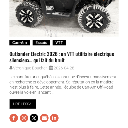
Can-Am
Essais
VTT
Outlander Electric 2026 : un VTT utilitaire électrique
silencieux… qui fait du bruit
Véronique Boucher
2026-04-28
Le manufacturier québécois continue d’investir massivement
en recherche et développement. Sa réputation en la matière
n’est plus à faire. Cette année, l’équipe de Can-Am Off-Road
ouvre la voie en lançant ...
LIRE L'ESSAI