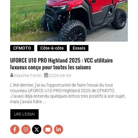
CFMOTO
Côte-à-côte
Essais
UFORCE U10 PRO Highland 2025 : VCC utilitaire
luxueux conçu pour toutes les saisons
Maxime Fortin
2026-06-04
L’été dernier, j’ai eu l’opportunité de faire l’essai du tout
nouveau UFORCE U10 PRO Highland 2025 de CFMOTO.
J’avais déjà entendu quelques échos très positifs à son sujet,
mais j’avais hâte ...
LIRE L'ESSAI