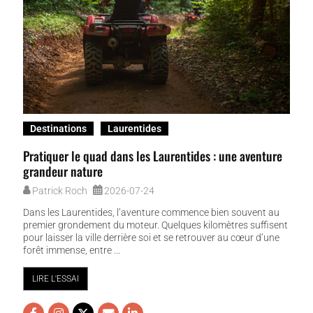
Destinations
Laurentides
Pratiquer le quad dans les Laurentides : une aventure
grandeur nature
Patrick Roch
2026-07-24
Dans les Laurentides, l’aventure commence bien souvent au
premier grondement du moteur. Quelques kilomètres suffisent
pour laisser la ville derrière soi et se retrouver au cœur d’une
forêt immense, entre ...
LIRE L'ESSAI