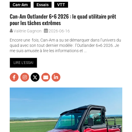
Can-Am
Essais
VTT
Can-Am Outlander 6×6 2026 : le quad utilitaire prêt
pour les tâches extrêmes
Valérie Gagnon
2026-06-16
Encore une fois, Can-Am a su se démarquer dans l’univers du
quad avec son tout dernier modèle : l’Outlander 6×6 2026. Je
me suis amusée à lire les informations et ...
LIRE L'ESSAI