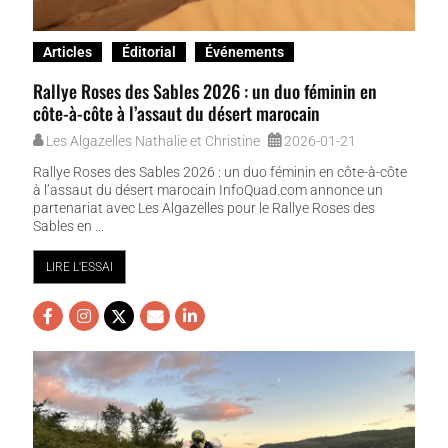
Articles
Éditorial
Événements
Rallye Roses des Sables 2026 : un duo féminin en
côte-à-côte à l’assaut du désert marocain
Les Algazelles Nathalie et Christine
2026-01-21
Rallye Roses des Sables 2026 : un duo féminin en côte-à-côte
à l’assaut du désert marocain InfoQuad.com annonce un
partenariat avec Les Algazelles pour le Rallye Roses des
Sables en ...
LIRE L'ESSAI