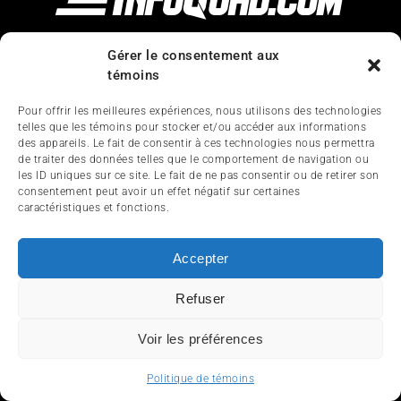
Gérer le consentement aux
témoins
Pour offrir les meilleures expériences, nous utilisons des technologies
telles que les témoins pour stocker et/ou accéder aux informations
CHOIX DE L'ÉDITEUR
des appareils. Le fait de consentir à ces technologies nous permettra
de traiter des données telles que le comportement de navigation ou
les ID uniques sur ce site. Le fait de ne pas consentir ou de retirer son
consentement peut avoir un effet négatif sur certaines
caractéristiques et fonctions.
Suggestions de cadeaux pour la
fête des Pères avec Kimpex
2024-05-29
Accepter
Rumeurs persistantes chez Yamaha
Refuser
pour les modèles 2016
2015-04-30
Voir les préférences
Bilan d’essai de l’Outlander Max XT
Politique de témoins
650 2019