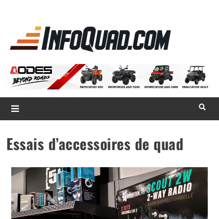
La référence
des
quadistes
Magazine InfoQuad.com
Essais d’accessoires de quad