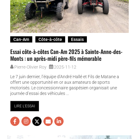
Can-Am
Côte-à-côte
Essais
Essai côte-à-côtes Can-Am 2025 à Sainte-Anne-des-
Monts : un après-midi père-fils mémorable
Pierre-Olivier Roy
2025-11-12
Le 7 juin dernier, l’équipe d’André Hallé et Fils de Matane a
offert une opportunité en or aux amateurs de sports
motorisés. Le concessionnaire gaspésien organisait une
journée d’essai des véhicules ...
LIRE L'ESSAI