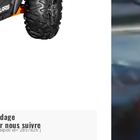
ndage
r nous suivre
alpoll id="2857826"]