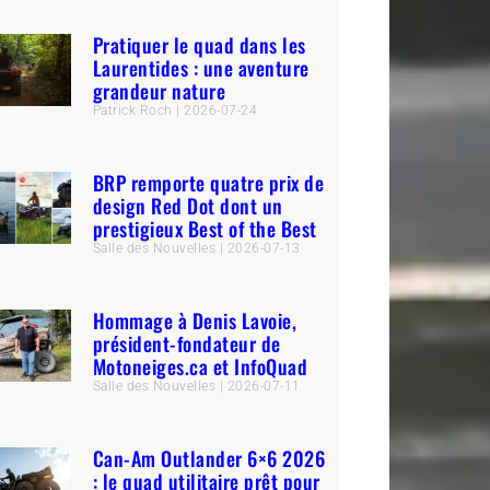
Pratiquer le quad dans les
Laurentides : une aventure
grandeur nature
Patrick Roch
2026-07-24
BRP remporte quatre prix de
design Red Dot dont un
prestigieux Best of the Best
Salle des Nouvelles
2026-07-13
Hommage à Denis Lavoie,
président-fondateur de
Motoneiges.ca et InfoQuad
Salle des Nouvelles
2026-07-11
Can-Am Outlander 6×6 2026
: le quad utilitaire prêt pour