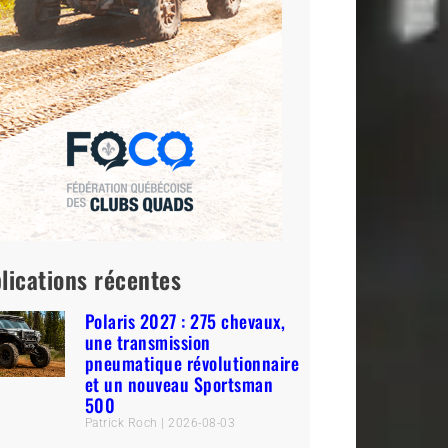
lications récentes
Polaris 2027 : 275 chevaux,
une transmission
pneumatique révolutionnaire
et un nouveau Sportsman
500
Patrick Roch
2026-08-03