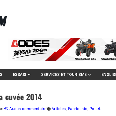
La référence des quadistes
com
ES
ESSAIS
SERVICES ET TOURISME
ENGLIS
sa cuvée 2014
 am
Aucun commentaire
Articles
,
Fabricants
,
Polaris