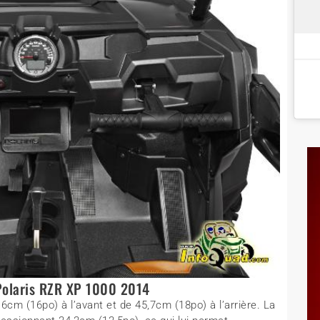
Polaris RZR XP 1000 2014
cm (16po) à l’avant et de 45,7cm (18po) à l’arrière. La