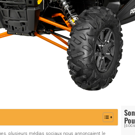
So
Pou
[soci
nes, plusieurs médias sociaux nous annonçaient le