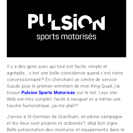
Il y a des gens avec qui tout est facile, simple et
agréable… c’est une belle coïncidence quand c’est notre
concessionnaire?! En cherchant un centre de service
Suzuki pour le premier entretien de mon King Quad, j’ai
trouvé
Pulsion Sports Motorisés
sur le net. Leur site
Web est très complet, facile à naviguer et a même une
touche humoristique, ça me plait?!
J’arrive à St-Germain de Grantham, en pleine campagne
et les lieux sont propres et ordonnés?; déjà bon signe.
Belle présentation des montures et équipements dans le