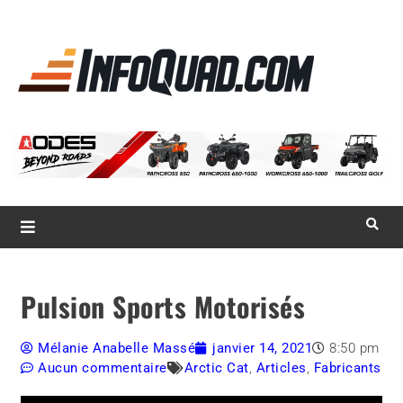
La référence
des
quadistes
Magazine InfoQuad.com
Pulsion Sports Motorisés
Mélanie Anabelle Massé
janvier 14, 2021
8:50 pm
Aucun commentaire
Arctic Cat
,
Articles
,
Fabricants