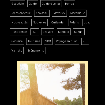
Gaspésie
Guide
Guide d'achat
Honda
idées cadeaux
Kawasaki
Maverick
Mécanique
Nouveautés
Nouvelles
Outlander
Polaris
quad
Randonnée
RZR
Segway
Sentiers
Suzuki
Sécurité
Tourisme
VCC
Voyage en quad
VTT
Yamaha
Événements