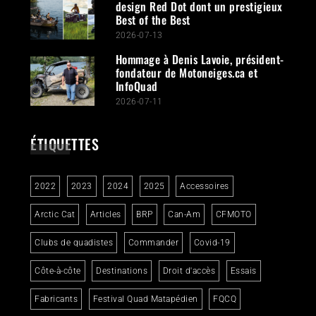
design Red Dot dont un prestigieux
Best of the Best
2026-07-13
Hommage à Denis Lavoie, président-
fondateur de Motoneiges.ca et
InfoQuad
2026-07-11
ÉTIQUETTES
2022
2023
2024
2025
Accessoires
Arctic Cat
Articles
BRP
Can-Am
CFMOTO
Clubs de quadistes
Commander
Covid-19
Côte-à-côte
Destinations
Droit d'accès
Essais
Fabricants
Festival Quad Matapédien
FQCQ