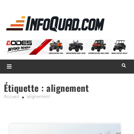
La référence
des
quadistes
Magazine InfoQuad.com
Étiquette :
alignement
Accueil
alignement