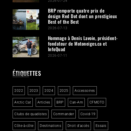
2026-07-24
BRP remporte quatre prix de
design Red Dot dont un prestigieux
Best of the Best
2026-07-13
Hommage à Denis Lavoie, président-
fondateur de Motoneiges.ca et
InfoQuad
2026-07-11
ÉTIQUETTES
2022
2023
2024
2025
Accessoires
Arctic Cat
Articles
BRP
Can-Am
CFMOTO
Clubs de quadistes
Commander
Covid-19
Côte-à-côte
Destinations
Droit d'accès
Essais