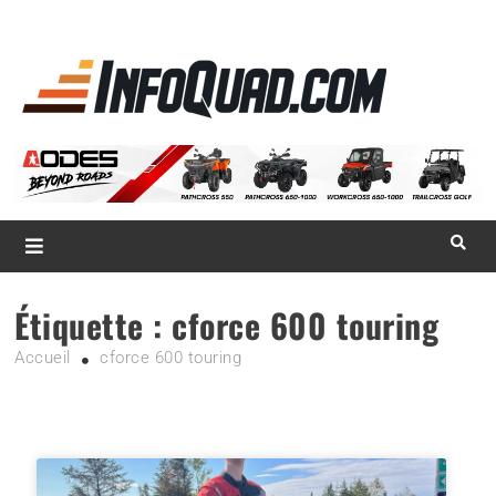
La référence
des
quadistes
Magazine InfoQuad.com
Étiquette :
cforce 600 touring
Accueil
cforce 600 touring