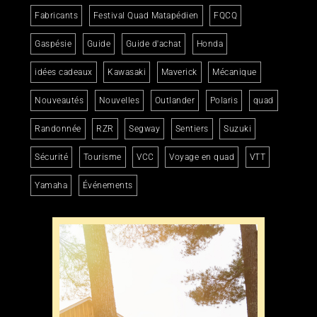
Fabricants
Festival Quad Matapédien
FQCQ
Gaspésie
Guide
Guide d'achat
Honda
idées cadeaux
Kawasaki
Maverick
Mécanique
Nouveautés
Nouvelles
Outlander
Polaris
quad
Randonnée
RZR
Segway
Sentiers
Suzuki
Sécurité
Tourisme
VCC
Voyage en quad
VTT
Yamaha
Événements