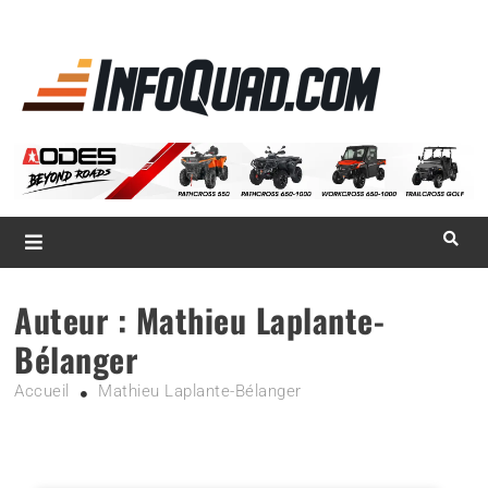
La référence
des
quadistes
Magazine InfoQuad.com
Auteur :
Mathieu Laplante-
Bélanger
Accueil
Mathieu Laplante-Bélanger