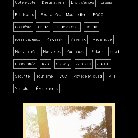
Côte-à-côte
Destinations
Droit d'accès
Essais
Fabricants
Festival Quad Matapédien
FQCQ
Gaspésie
Guide
Guide d'achat
Honda
idées cadeaux
Kawasaki
Maverick
Mécanique
Nouveautés
Nouvelles
Outlander
Polaris
quad
Randonnée
RZR
Segway
Sentiers
Suzuki
Sécurité
Tourisme
VCC
Voyage en quad
VTT
Yamaha
Événements