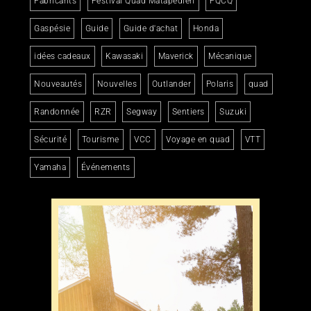
Fabricants
Festival Quad Matapédien
FQCQ
Gaspésie
Guide
Guide d'achat
Honda
idées cadeaux
Kawasaki
Maverick
Mécanique
Nouveautés
Nouvelles
Outlander
Polaris
quad
Randonnée
RZR
Segway
Sentiers
Suzuki
Sécurité
Tourisme
VCC
Voyage en quad
VTT
Yamaha
Événements