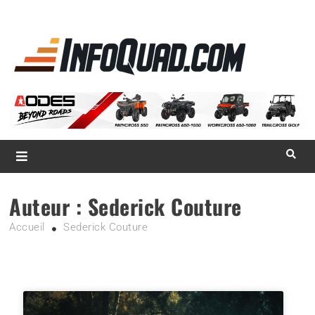
La référence
des
quadistes
Magazine InfoQuad.com
Auteur :
Sederick Couture
Accueil
Sederick Couture