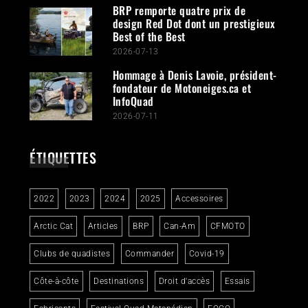
BRP remporte quatre prix de
design Red Dot dont un prestigieux
Best of the Best
2026-07-13
Hommage à Denis Lavoie, président-
fondateur de Motoneiges.ca et
InfoQuad
2026-07-11
ÉTIQUETTES
2022
2023
2024
2025
Accessoires
Arctic Cat
Articles
BRP
Can-Am
CFMOTO
Clubs de quadistes
Commander
Covid-19
Côte-à-côte
Destinations
Droit d'accès
Essais