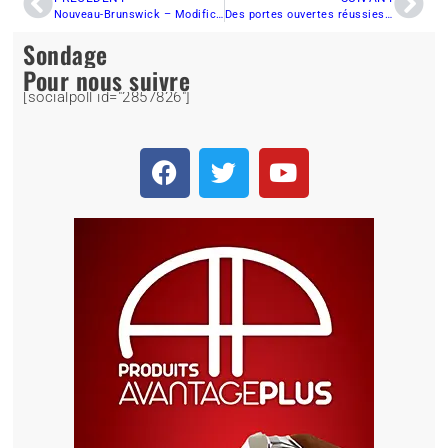
Nouveau-Brunswick – Modifications à la Loi des VHR
Des portes ouvertes réussies pour l’équipe d’André Hallé et fils
Sondage
Pour nous suivre
[socialpoll id="2857826"]