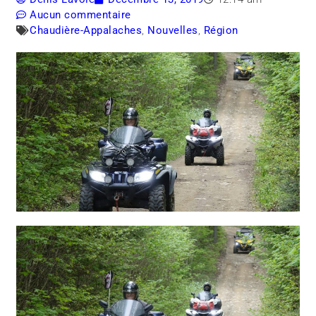
Aucun commentaire
Chaudière-Appalaches
,
Nouvelles
,
Région