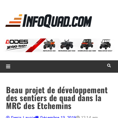
La référence
des
quadistes
Magazine InfoQuad.com
Beau projet de développement
des sentiers de quad dans la
MRC des Etchemins
Denis Lavoie
Décembre 13, 2019
12:14 am