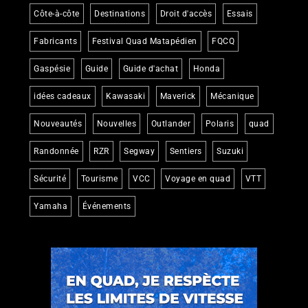
Côte-à-côte
Destinations
Droit d'accès
Essais
Fabricants
Festival Quad Matapédien
FQCQ
Gaspésie
Guide
Guide d'achat
Honda
idées cadeaux
Kawasaki
Maverick
Mécanique
Nouveautés
Nouvelles
Outlander
Polaris
quad
Randonnée
RZR
Segway
Sentiers
Suzuki
Sécurité
Tourisme
VCC
Voyage en quad
VTT
Yamaha
Événements