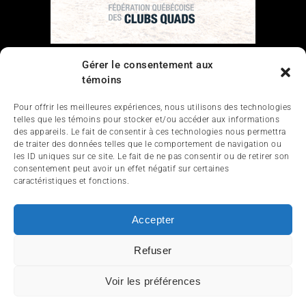
Liens
Gérer le consentement aux
témoins
Nous contacter
Pour offrir les meilleures expériences, nous utilisons des technologies
telles que les témoins pour stocker et/ou accéder aux informations
des appareils. Le fait de consentir à ces technologies nous permettra
de traiter des données telles que le comportement de navigation ou
les ID uniques sur ce site. Le fait de ne pas consentir ou de retirer son
consentement peut avoir un effet négatif sur certaines
caractéristiques et fonctions.
ACCUEIL
ACTUALITÉ
ARTICLES
Accepter
ESSAIS
SERVICES ET TOURISME
Refuser
ENGLISH
Voir les préférences
© 2012-2025 InfoQuad.com - Tous droits réservés.