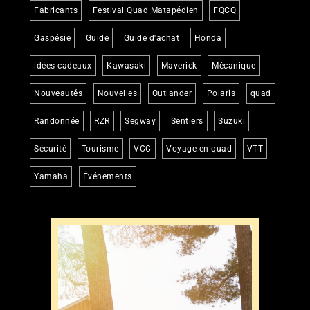
Fabricants
Festival Quad Matapédien
FQCQ
Gaspésie
Guide
Guide d'achat
Honda
idées cadeaux
Kawasaki
Maverick
Mécanique
Nouveautés
Nouvelles
Outlander
Polaris
quad
Randonnée
RZR
Segway
Sentiers
Suzuki
Sécurité
Tourisme
VCC
Voyage en quad
VTT
Yamaha
Événements