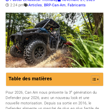
2:24 pm
Articles
,
BRP-Can-Am
,
Fabricants
Table des matières
e
Pour 2026, Can Am nous présente la 3
génération du
Defender pour 2026, avec un nouveau look et une
nouvelle motorisation. Depuis sa sortie en 2016, le
Defender alimente un marché de plus en plus fertile de