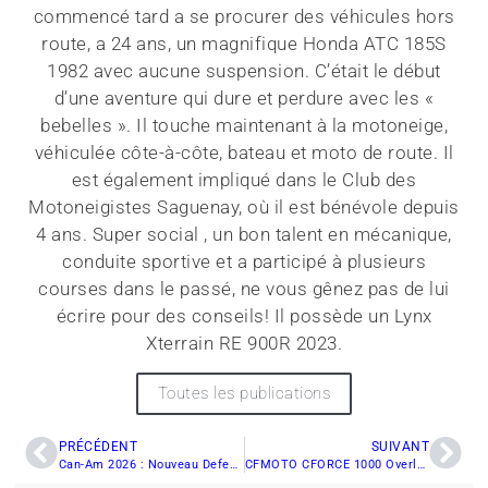
commencé tard a se procurer des véhicules hors
route, a 24 ans, un magnifique Honda ATC 185S
1982 avec aucune suspension. C’était le début
d’une aventure qui dure et perdure avec les «
bebelles ». Il touche maintenant à la motoneige,
véhiculée côte-à-côte, bateau et moto de route. Il
est également impliqué dans le Club des
Motoneigistes Saguenay, où il est bénévole depuis
4 ans. Super social , un bon talent en mécanique,
conduite sportive et a participé à plusieurs
courses dans le passé, ne vous gênez pas de lui
écrire pour des conseils! Il possède un Lynx
Xterrain RE 900R 2023.
Toutes les publications
PRÉCÉDENT
SUIVANT
Can-Am 2026 : Nouveau Defender HD10 CVC abordable & Outlander Electric camo
CFMOTO CFORCE 1000 Overland 2025: l’aventure porte un tout nouveau nom