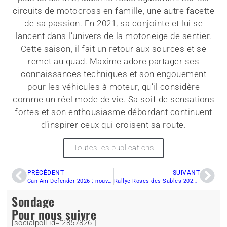
circuits de motocross en famille, une autre facette
de sa passion. En 2021, sa conjointe et lui se
lancent dans l’univers de la motoneige de sentier.
Cette saison, il fait un retour aux sources et se
remet au quad. Maxime adore partager ses
connaissances techniques et son engouement
pour les véhicules à moteur, qu’il considère
comme un réel mode de vie. Sa soif de sensations
fortes et son enthousiasme débordant continuent
d’inspirer ceux qui croisent sa route.
Toutes les publications
PRÉCÉDENT
SUIVANT
Can-Am Defender 2026 : nouvelle génération, moteur HD11 et innovations majeures
Rallye Roses des Sables 2026 : un duo féminin en côte-à-côte à l’assaut du désert marocain
Sondage
Pour nous suivre
[socialpoll id="2857826"]