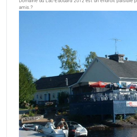
Domaine du Lac-Édouard 2012 est un endroit paisible p
amis.?