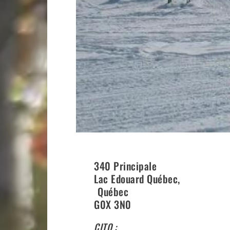
340 Principale
Lac Edouard Québec
,
Québec
G0X 3N0
CITQ :