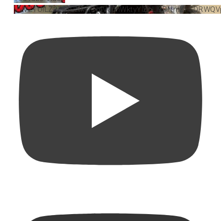
VVVZTUlLZ2ZINUNkTnN4V3dhWktyYlZnLl9DNmZFSDRWQV