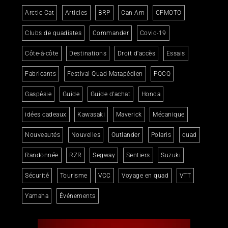
Arctic Cat
Articles
BRP
Can-Am
CFMOTO
Clubs de quadistes
Commander
Covid-19
Côte-à-côte
Destinations
Droit d'accès
Essais
Fabricants
Festival Quad Matapédien
FQCQ
Gaspésie
Guide
Guide d'achat
Honda
idées cadeaux
Kawasaki
Maverick
Mécanique
Nouveautés
Nouvelles
Outlander
Polaris
quad
Randonnée
RZR
Segway
Sentiers
Suzuki
Sécurité
Tourisme
VCC
Voyage en quad
VTT
Yamaha
Événements