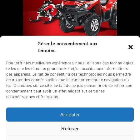
Gérer le consentement aux
témoins
Liens
Pour offrir les meilleures expériences, nous utilisons des technologies
Nous contacter
telles que les témoins pour stocker et/ou accéder aux informations
des appareils. Le fait de consentir à ces technologies nous permettra
de traiter des données telles que le comportement de navigation ou
les ID uniques sur ce site. Le fait de ne pas consentir ou de retirer son
consentement peut avoir un effet négatif sur certaines
caractéristiques et fonctions.
Accepter
ACCUEIL
ACTUALITÉ
ARTICLES
ESSAIS
Refuser
SERVICES ET TOURISME
ENGLISH