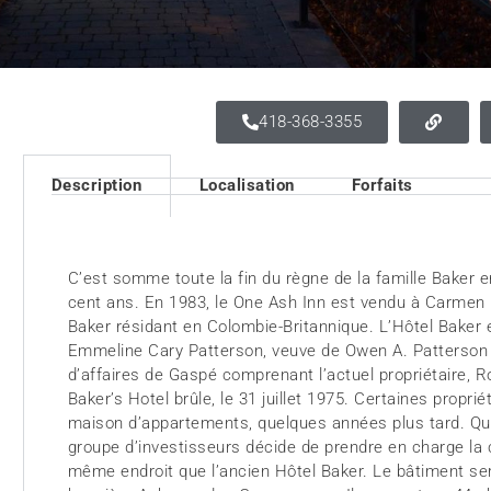
418-368-3355
Description
Localisation
Forfaits
C’est somme toute la fin du règne de la famille Baker e
cent ans. En 1983, le One Ash Inn est vendu à Carmen F
Baker résidant en Colombie-Britannique. L’Hôtel Baker
Emmeline Cary Patterson, veuve de Owen A. Patterson
d’affaires de Gaspé comprenant l’actuel propriétaire, 
Baker’s Hotel brûle, le 31 juillet 1975. Certaines propr
maison d’appartements, quelques années plus tard. Qu
groupe d’investisseurs décide de prendre en charge la c
même endroit que l’ancien Hôtel Baker. Le bâtiment ser