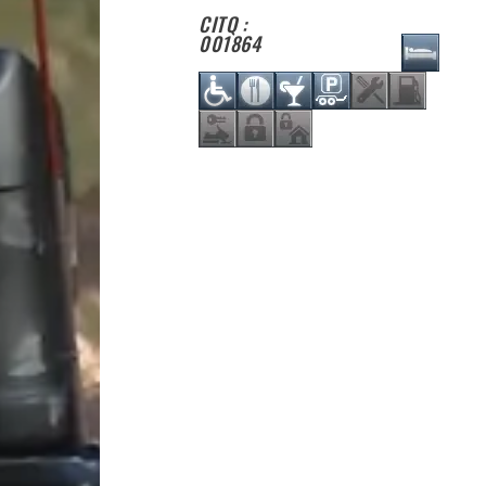
CITQ :
001864