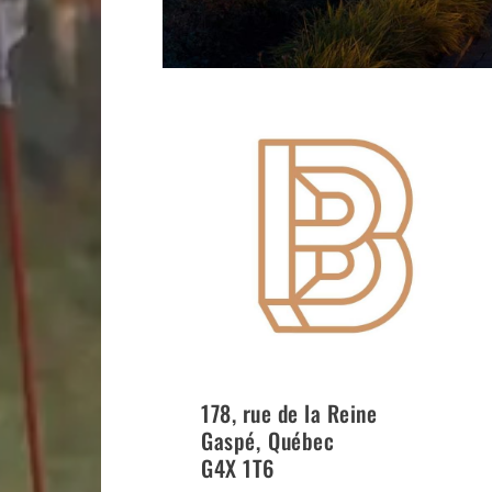
178, rue de la Reine
Gaspé
,
Québec
G4X 1T6