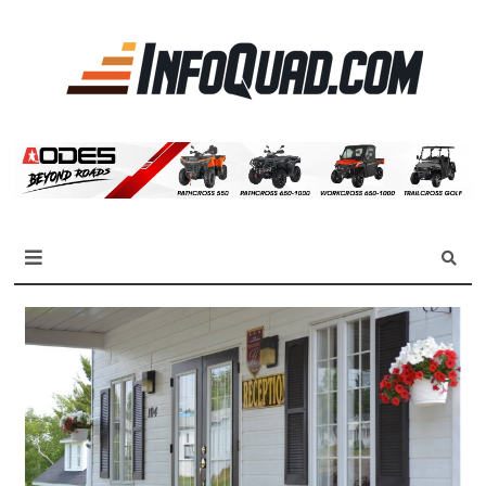
La
référen
des
quadist
Magazine InfoQuad.com