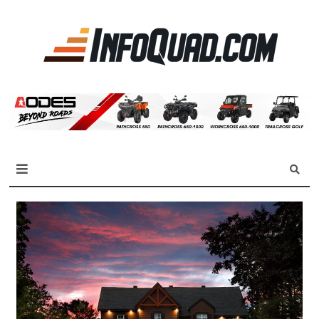
La
référen
des
quadist
Magazine InfoQuad.com