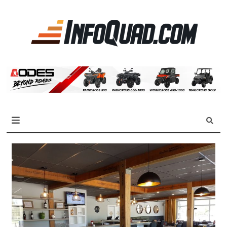
La
référen
des
quadist
Magazine InfoQuad.com