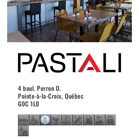
4 boul. Perron O.
Pointe-à-la-Croix
,
Québec
G0C 1L0