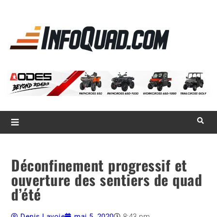
La référence
des
quadistes
Magazine InfoQuad.com
Déconfinement progressif et
ouverture des sentiers de quad
d’été
Denis Lavoie
mai 5, 2020
8:43 pm