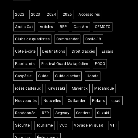
2022
2023
2024
2025
Accessoires
Arctic Cat
Articles
BRP
Can-Am
CFMOTO
Clubs de quadistes
Commander
Covid-19
Côte-à-côte
Destinations
Droit d'accès
Essais
Fabricants
Festival Quad Matapédien
FQCQ
Gaspésie
Guide
Guide d'achat
Honda
idées cadeaux
Kawasaki
Maverick
Mécanique
Nouveautés
Nouvelles
Outlander
Polaris
quad
Randonnée
RZR
Segway
Sentiers
Suzuki
Sécurité
Tourisme
VCC
Voyage en quad
VTT
Yamaha
Événements