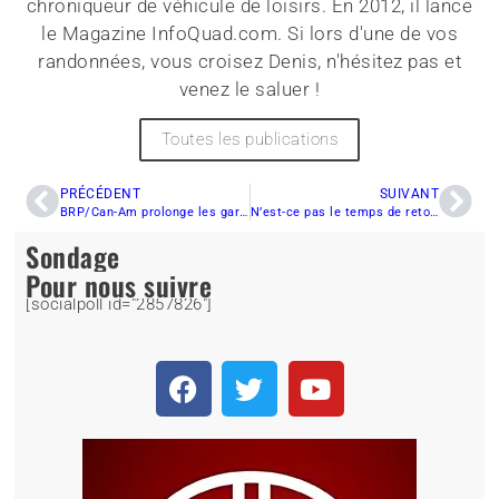
chroniqueur de véhicule de loisirs. En 2012, il lance
le Magazine InfoQuad.com. Si lors d'une de vos
randonnées, vous croisez Denis, n'hésitez pas et
venez le saluer !
Toutes les publications
PRÉCÉDENT
SUIVANT
BRP/Can-Am prolonge les garanties de ses produits de 90 jours
N’est-ce pas le temps de retourner l’ascenseur aux bénévoles des clubs
Sondage
Pour nous suivre
[socialpoll id="2857826"]