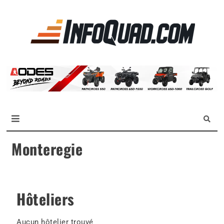
La
référen
des
quadist
Magazine InfoQuad.com
Monteregie
Hôteliers
Aucun hôtelier trouvé