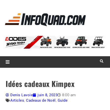
La référence
des
quadistes
Magazine InfoQuad.com
Idées cadeaux Kimpex
Denis Lavoie
juin 8, 2023
8:00 am
Articles
,
Cadeaux de Noël
,
Guide