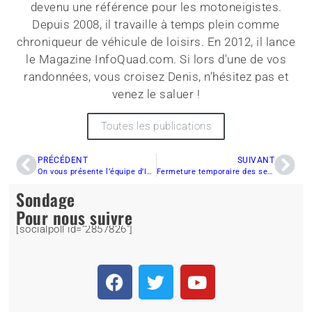
devenu une référence pour les motoneigistes.
Depuis 2008, il travaille à temps plein comme
chroniqueur de véhicule de loisirs. En 2012, il lance
le Magazine InfoQuad.com. Si lors d'une de vos
randonnées, vous croisez Denis, n'hésitez pas et
venez le saluer !
Toutes les publications
PRÉCÉDENT
SUIVANT
On vous présente l’équipe d’InfoQuad.com 2023!
Fermeture temporaire des sentiers de quad au nord du fleuve St-Laurent (Mise à jour)
Sondage
Pour nous suivre
[socialpoll id="2857826"]