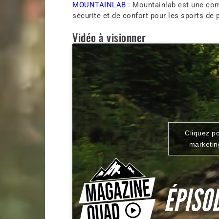
MOUNTAINLAB
: Mountainlab est une co
sécurité et de confort pour les sports de p
Vidéo à visionner
Cliquez p
marketin