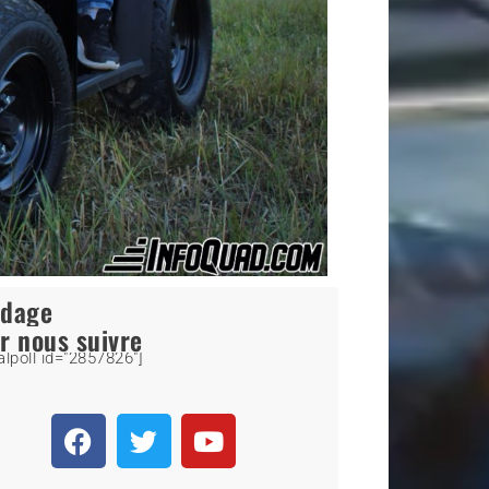
ndage
r nous suivre
alpoll id="2857826"]