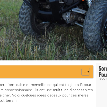
So
Pou
[soci
 mère formidable et merveilleuse qui est toujours là pour
tre concessionnaire. Ils ont une multitude d’accessoires
être cher. Voici quelques idées cadeaux pour ces mères
ut terrain.