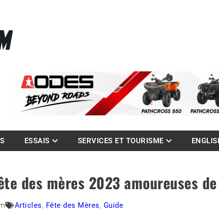
La référence des quadistes
com
ES
ESSAIS
SERVICES ET TOURISME
ENGLIS
fête des mères 2023 amoureuses de 
am
Articles
,
Fête des Mères
,
Guide