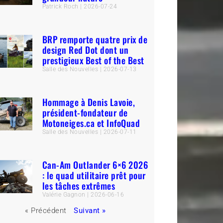
Patrick Roch
2026-07-24
BRP remporte quatre prix de
design Red Dot dont un
prestigieux Best of the Best
Salle des Nouvelles
2026-07-13
Hommage à Denis Lavoie,
président-fondateur de
Motoneiges.ca et InfoQuad
Salle des Nouvelles
2026-07-11
Can-Am Outlander 6×6 2026
: le quad utilitaire prêt pour
les tâches extrêmes
Valérie Gagnon
2026-06-16
« Précédent
Suivant »