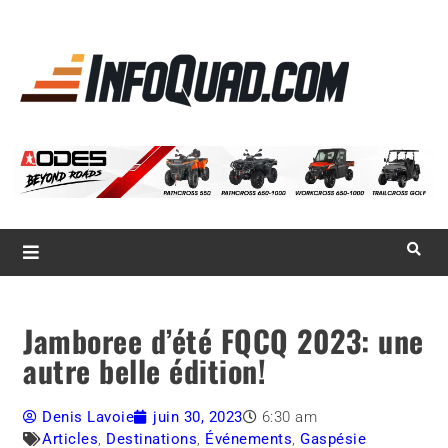
La référence
des
quadistes
Magazine InfoQuad.com
Jamboree d’été FQCQ 2023: une
autre belle édition!
Denis Lavoie
juin 30, 2023
6:30 am
Articles
,
Destinations
,
Événements
,
Gaspésie