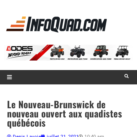
La référence
des
quadistes
Magazine InfoQuad.com
Le Nouveau-Brunswick de
nouveau ouvert aux quadistes
québécois
Denis Lavoie
juillet 21, 2021
10:40 am