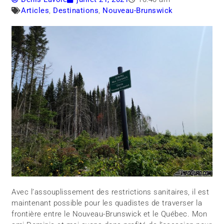
Articles
,
Destinations
,
Nouveau-Brunswick
Avec l’assouplissement des restrictions sanitaires, il est
maintenant possible pour les quadistes de traverser la
frontière entre le Nouveau-Brunswick et le Québec. Mon