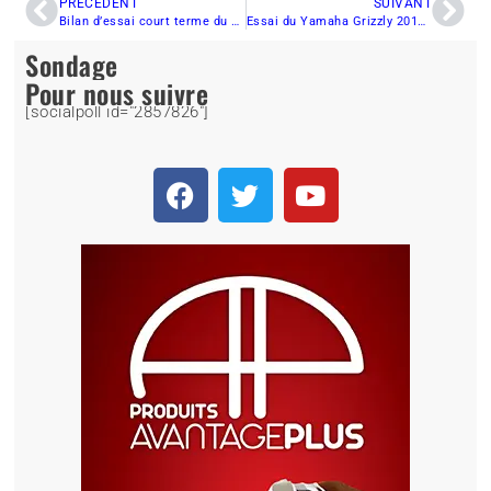
PRÉCÉDENT
SUIVANT
Bilan d’essai court terme du Wildcat XX 2018 : Le retour du chat !
Essai du Yamaha Grizzly 2018 Édition Limitée
Sondage
Pour nous suivre
[socialpoll id="2857826"]