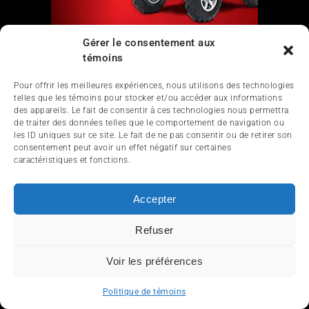
Gérer le consentement aux
Liens
témoins
Pour offrir les meilleures expériences, nous utilisons des technologies
Nous contacter
telles que les témoins pour stocker et/ou accéder aux informations
des appareils. Le fait de consentir à ces technologies nous permettra
de traiter des données telles que le comportement de navigation ou
les ID uniques sur ce site. Le fait de ne pas consentir ou de retirer son
consentement peut avoir un effet négatif sur certaines
caractéristiques et fonctions.
Accepter
ACCUEIL
ACTUALITÉ
ARTICLES
Refuser
ESSAIS
SERVICES ET TOURISME
ENGLISH
Voir les préférences
Politique de témoins
© 2012-2025 InfoQuad.com - Tous droits réservés.