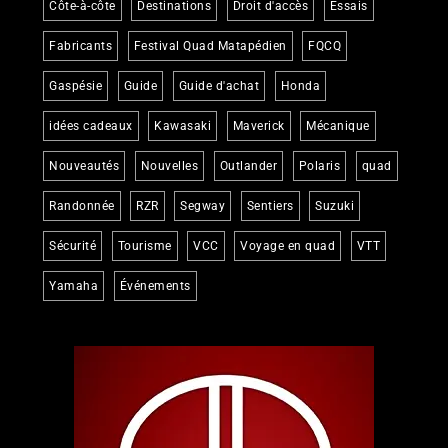
Côte-à-côte
Destinations
Droit d'accès
Essais
Fabricants
Festival Quad Matapédien
FQCQ
Gaspésie
Guide
Guide d'achat
Honda
idées cadeaux
Kawasaki
Maverick
Mécanique
Nouveautés
Nouvelles
Outlander
Polaris
quad
Randonnée
RZR
Segway
Sentiers
Suzuki
Sécurité
Tourisme
VCC
Voyage en quad
VTT
Yamaha
Événements