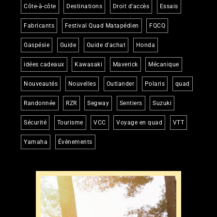
Côte-à-côte
Destinations
Droit d'accès
Essais
Fabricants
Festival Quad Matapédien
FQCQ
Gaspésie
Guide
Guide d'achat
Honda
idées cadeaux
Kawasaki
Maverick
Mécanique
Nouveautés
Nouvelles
Outlander
Polaris
quad
Randonnée
RZR
Segway
Sentiers
Suzuki
Sécurité
Tourisme
VCC
Voyage en quad
VTT
Yamaha
Événements