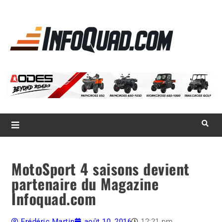
La référence
des
quadistes
Magazine InfoQuad.com
MotoSport 4 saisons devient
partenaire du Magazine
Infoquad.com
Frédéric Martin
août 10, 2016
12:21 pm