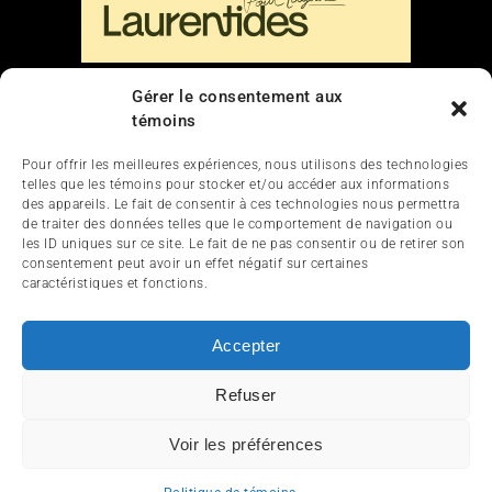
Liens
Gérer le consentement aux
témoins
Nous contacter
Pour offrir les meilleures expériences, nous utilisons des technologies
telles que les témoins pour stocker et/ou accéder aux informations
des appareils. Le fait de consentir à ces technologies nous permettra
de traiter des données telles que le comportement de navigation ou
les ID uniques sur ce site. Le fait de ne pas consentir ou de retirer son
consentement peut avoir un effet négatif sur certaines
caractéristiques et fonctions.
ACCUEIL
ACTUALITÉ
ARTICLES
Accepter
ESSAIS
SERVICES ET TOURISME
Refuser
ENGLISH
Voir les préférences
© 2012-2025 InfoQuad.com - Tous droits réservés.