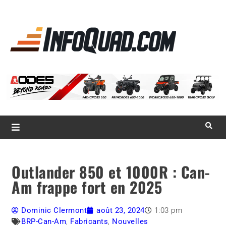
La référence
des
quadistes
Magazine InfoQuad.com
Outlander 850 et 1000R : Can-
Am frappe fort en 2025
Dominic Clermont
août 23, 2024
1:03 pm
BRP-Can-Am
,
Fabricants
,
Nouvelles