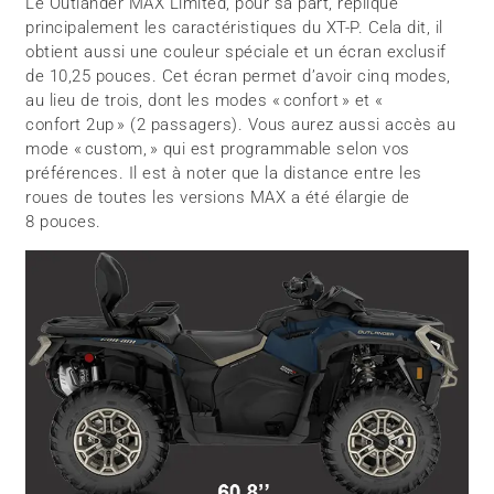
Le Outlander MAX Limited, pour sa part, réplique
principalement les caractéristiques du XT-P. Cela dit, il
obtient aussi une couleur spéciale et un écran exclusif
de 10,25 pouces. Cet écran permet d’avoir cinq modes,
au lieu de trois, dont les modes « confort » et «
confort 2up » (2 passagers). Vous aurez aussi accès au
mode « custom, » qui est programmable selon vos
préférences. Il est à noter que la distance entre les
roues de toutes les versions MAX a été élargie de
8 pouces.