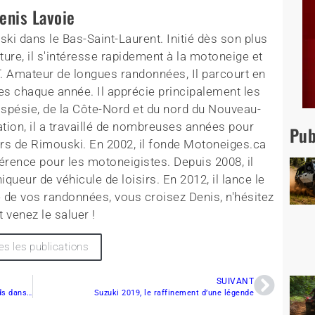
enis Lavoie
ki dans le Bas-Saint-Laurent. Initié dès son plus
ture, il s'intéresse rapidement à la motoneige et
T. Amateur de longues randonnées, Il parcourt en
es chaque année. Il apprécie principalement les
aspésie, de la Côte-Nord et du nord du Nouveau-
tion, il a travaillé de nombreuses années pour
Pub
rs de Rimouski. En 2002, il fonde Motoneiges.ca
érence pour les motoneigistes. Depuis 2008, il
queur de véhicule de loisirs. En 2012, il lance le
 de vos randonnées, vous croisez Denis, n'hésitez
t venez le saluer !
es les publications
SUIVANT
Tour de la Gaspésie 2019 – Jour 5 : Les deux pieds dans la neige !
Suzuki 2019, le raffinement d’une légende