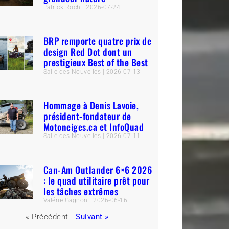
Patrick Roch
2026-07-24
BRP remporte quatre prix de
design Red Dot dont un
prestigieux Best of the Best
Salle des Nouvelles
2026-07-13
Hommage à Denis Lavoie,
président-fondateur de
Motoneiges.ca et InfoQuad
Salle des Nouvelles
2026-07-11
Can-Am Outlander 6×6 2026
: le quad utilitaire prêt pour
les tâches extrêmes
Valérie Gagnon
2026-06-16
« Précédent
Suivant »