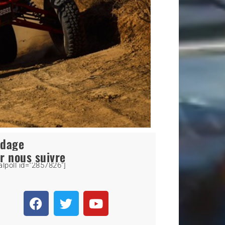
ndage
r nous suivre
alpoll id="2857826"]