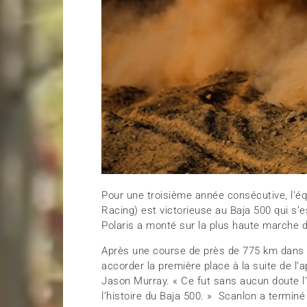
Pour une troisième année consécutive, l’é
Racing) est victorieuse au Baja 500 qui s’e
Polaris a monté sur la plus haute marche 
Après une course de près de 775 km dans le
accorder la première place à la suite de l’
Jason Murray. « Ce fut sans aucun doute l
l’histoire du Baja 500. » Scanlon a termin