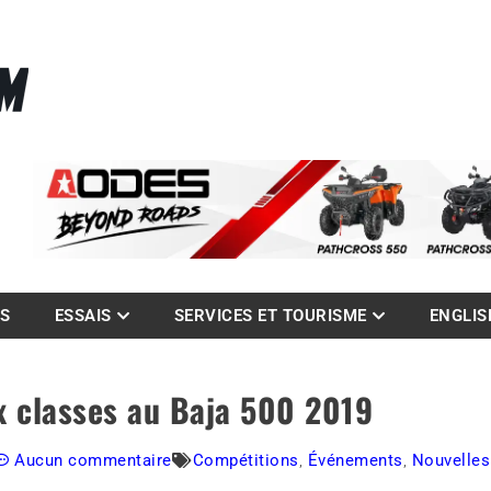
La référence des quadistes
com
ES
ESSAIS
SERVICES ET TOURISME
ENGLIS
x classes au Baja 500 2019
Aucun commentaire
Compétitions
,
Événements
,
Nouvelles