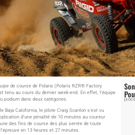
So
quipe de course de Polaris (Polaris RZR® Factory
Pou
st tenu au cours du dernier week-end. En effet, l’équipe
du podium dans deux catégories.
[soci
 Baja Calofornia, le pilote Craig Scanlon s’est vu
application d’une pénalité de 10 minutes au coureur
’une des fins de course des plus serrée de toute
é l’épreuve en 13 heures et 27 minutes.