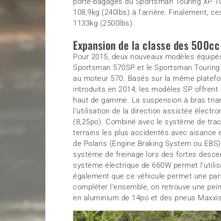
porte-bagages du Sportsman Touring XP 100
108,9kg (240lbs) à l’arrière. Finalement, c
1133kg (2500lbs).
Expansion de la classe des 500cc
Pour 2015, deux nouveaux modèles équipés 
Sportsman 570SP et le Sportsman Touring 
au moteur 570. Basés sur la même platef
introduits en 2014, les modèles SP offrent
haut de gamme. La suspension à bras trian
l’utilisation de la direction assistée élec
(8,25po). Combiné avec le système de tract
terrains les plus accidentés avec aisance 
de Polaris (Engine Braking System ou EBS)
système de freinage lors des fortes descen
système électrique de 660W permet l’utilis
également que ce véhicule permet une parfai
compléter l’ensemble, on retrouve une pein
en aluminium de 14po et des pneus Maxxis