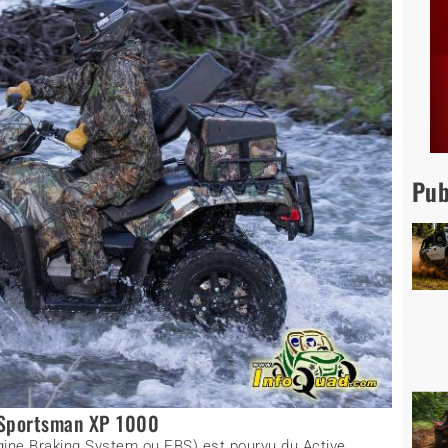
Pub
 Sportsman XP 1000
gine Braking System ou EBS) est pourvu du Active