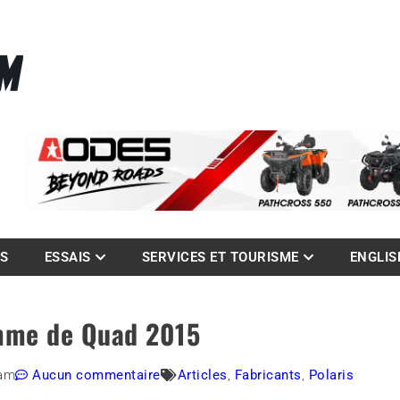
La référence des quadistes
com
ES
ESSAIS
SERVICES ET TOURISME
ENGLIS
amme de Quad 2015
 am
Aucun commentaire
Articles
,
Fabricants
,
Polaris