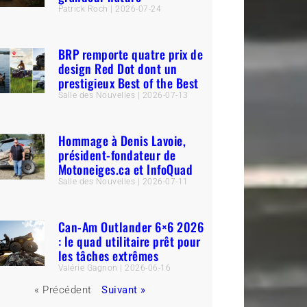
Patrick Roch
2026-07-24
BRP remporte quatre prix de
design Red Dot dont un
prestigieux Best of the Best
Salle des Nouvelles
2026-07-13
Hommage à Denis Lavoie,
président-fondateur de
Motoneiges.ca et InfoQuad
Salle des Nouvelles
2026-07-11
Can-Am Outlander 6×6 2026
: le quad utilitaire prêt pour
les tâches extrêmes
Valérie Gagnon
2026-06-16
« Précédent
Suivant »