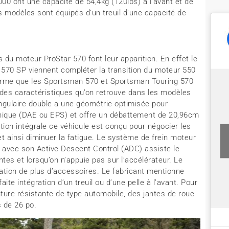
0 ont une capacité de 54,4kg (120lbs) à l’avant et de
es modèles sont équipés d’un treuil d’une capacité de
du moteur ProStar 570 font leur apparition. En effet le
570 SP viennent compléter la transition du moteur 550
orme que les Sportsman 570 et Sportsman Touring 570
 des caractéristiques qu’on retrouve dans les modèles
gulaire double a une géométrie optimisée pour
tronique (DAE ou EPS) et offre un débattement de 20,96cm
ion intégrale ce véhicule est conçu pour négocier les
et ainsi diminuer la fatigue. Le système de frein moteur
 avec son Active Descent Control (ADC) assiste le
tes et lorsqu’on n’appuie pas sur l’accélérateur. Le
ation de plus d’accessoires. Le fabricant mentionne
te intégration d’un treuil ou d’une pelle à l’avant. Pour
ture résistante de type automobile, des jantes de roue
 de 26 po.