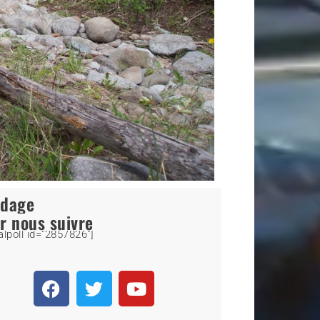
ndage
r nous suivre
alpoll id="2857826"]