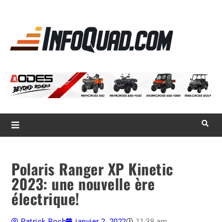
La référence
des
quadistes
Magazine InfoQuad.com
Polaris Ranger XP Kinetic
2023: une nouvelle ère
électrique!
Patrick Roch
janvier 2, 2022
11:38 am