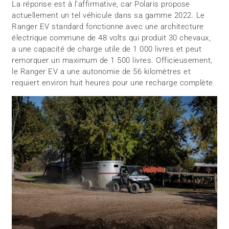
La réponse est à l’affirmative, car Polaris propose
actuellement un tel véhicule dans sa gamme 2022. Le
Ranger EV standard fonctionne avec une architecture
électrique commune de 48 volts qui produit 30 chevaux,
a une capacité de charge utile de 1 000 livres et peut
remorquer un maximum de 1 500 livres. Officieusement,
le Ranger EV a une autonomie de 56 kilomètres et
requiert environ huit heures pour une recharge complète.