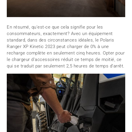
En résumé, qu’est-ce que cela signifie pour les
consommateurs, exactement? Avec un équipement
standard, dans des circonstances idéales, le Polaris
Ranger XP Kinetic 2023 peut charger de 0% à une
recharge complète en seulement cinq heures. Opter pour
le chargeur d’accessoires réduit ce temps de moitié, ce
qui se traduit par seulement 2,5 heures de temps d’arrêt.