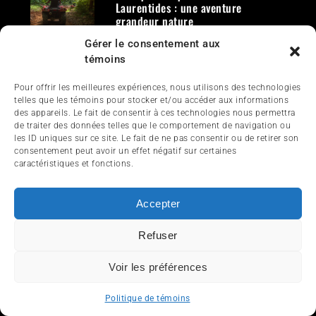
Pratiquer le quad dans les
Laurentides : une aventure
grandeur nature
Gérer le consentement aux
2026-07-24
témoins
BRP remporte quatre prix de
Pour offrir les meilleures expériences, nous utilisons des technologies
design Red Dot dont un prestigieux
telles que les témoins pour stocker et/ou accéder aux informations
Best of the Best
des appareils. Le fait de consentir à ces technologies nous permettra
2026-07-13
de traiter des données telles que le comportement de navigation ou
les ID uniques sur ce site. Le fait de ne pas consentir ou de retirer son
consentement peut avoir un effet négatif sur certaines
Hommage à Denis Lavoie, président-
caractéristiques et fonctions.
fondateur de Motoneiges.ca et
InfoQuad
Accepter
2026-07-11
Refuser
ÉTIQUETTES
Voir les préférences
Politique de témoins
2022
2023
2024
2025
Accessoires