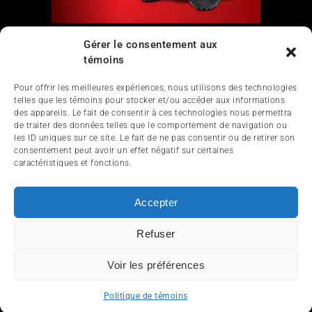
Liens
Gérer le consentement aux
témoins
Nous contacter
Pour offrir les meilleures expériences, nous utilisons des technologies
telles que les témoins pour stocker et/ou accéder aux informations
des appareils. Le fait de consentir à ces technologies nous permettra
de traiter des données telles que le comportement de navigation ou
les ID uniques sur ce site. Le fait de ne pas consentir ou de retirer son
consentement peut avoir un effet négatif sur certaines
caractéristiques et fonctions.
ACCUEIL
ACTUALITÉ
ARTICLES
Accepter
ESSAIS
SERVICES ET TOURISME
Refuser
ENGLISH
Voir les préférences
© 2012-2025 InfoQuad.com - Tous droits réservés.
Politique de témoins