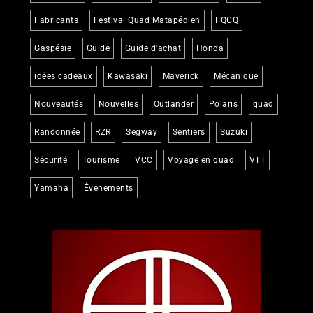
Fabricants
Festival Quad Matapédien
FQCQ
Gaspésie
Guide
Guide d'achat
Honda
idées cadeaux
Kawasaki
Maverick
Mécanique
Nouveautés
Nouvelles
Outlander
Polaris
quad
Randonnée
RZR
Segway
Sentiers
Suzuki
Sécurité
Tourisme
VCC
Voyage en quad
VTT
Yamaha
Événements