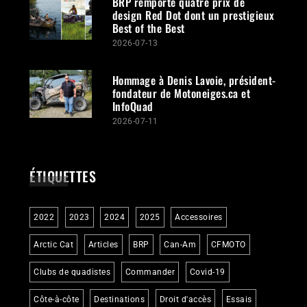
BRP remporte quatre prix de
design Red Dot dont un prestigieux
Best of the Best
2026-07-13
Hommage à Denis Lavoie, président-
fondateur de Motoneiges.ca et
InfoQuad
2026-07-11
ÉTIQUETTES
2022
2023
2024
2025
Accessoires
Arctic Cat
Articles
BRP
Can-Am
CFMOTO
Clubs de quadistes
Commander
Covid-19
Côte-à-côte
Destinations
Droit d'accès
Essais