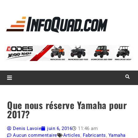
La référence
des
quadistes
Magazine InfoQuad.com
Que nous réserve Yamaha pour
2017?
Denis Lavoie
juin 6, 2016
11:46 am
Aucun commentaire
Articles
,
Fabricants
,
Yamaha