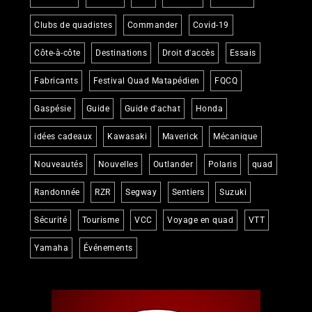
Clubs de quadistes
Commander
Covid-19
Côte-à-côte
Destinations
Droit d'accès
Essais
Fabricants
Festival Quad Matapédien
FQCQ
Gaspésie
Guide
Guide d'achat
Honda
idées cadeaux
Kawasaki
Maverick
Mécanique
Nouveautés
Nouvelles
Outlander
Polaris
quad
Randonnée
RZR
Segway
Sentiers
Suzuki
Sécurité
Tourisme
VCC
Voyage en quad
VTT
Yamaha
Événements