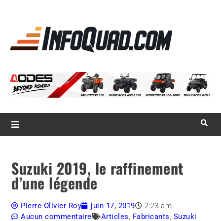
La référence
des
quadistes
Magazine InfoQuad.com
Suzuki 2019, le raffinement
d’une légende
Pierre-Olivier Roy
juin 17, 2019
2:23 am
Aucun commentaire
Articles
,
Fabricants
,
Suzuki