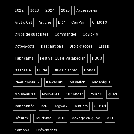
2022
2023
2024
2025
Accessoires
Arctic Cat
Articles
BRP
Can-Am
CFMOTO
Clubs de quadistes
Commander
Covid-19
Côte-à-côte
Destinations
Droit d'accès
Essais
Fabricants
Festival Quad Matapédien
FQCQ
Gaspésie
Guide
Guide d'achat
Honda
idées cadeaux
Kawasaki
Maverick
Mécanique
Nouveautés
Nouvelles
Outlander
Polaris
quad
Randonnée
RZR
Segway
Sentiers
Suzuki
Sécurité
Tourisme
VCC
Voyage en quad
VTT
Yamaha
Événements