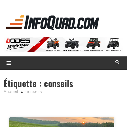
La référence
des
quadistes
Magazine InfoQuad.com
Étiquette :
conseils
Accueil
conseils