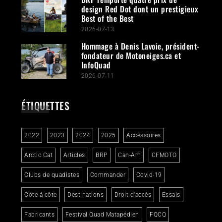
design Red Dot dont un prestigieux
Best of the Best
2026-07-13
Hommage à Denis Lavoie, président-
fondateur de Motoneiges.ca et
InfoQuad
2026-07-11
ÉTIQUETTES
2022
2023
2024
2025
Accessoires
Arctic Cat
Articles
BRP
Can-Am
CFMOTO
Clubs de quadistes
Commander
Covid-19
Côte-à-côte
Destinations
Droit d'accès
Essais
Fabricants
Festival Quad Matapédien
FQCQ