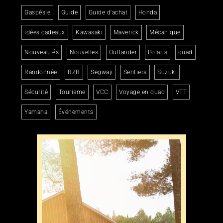
Gaspésie
Guide
Guide d'achat
Honda
idées cadeaux
Kawasaki
Maverick
Mécanique
Nouveautés
Nouvelles
Outlander
Polaris
quad
Randonnée
RZR
Segway
Sentiers
Suzuki
Sécurité
Tourisme
VCC
Voyage en quad
VTT
Yamaha
Événements