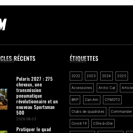
ICLES RÉCENTS
ÉTIQUETTES
2022
2023
2024
2025
Polaris 2027 : 275
chevaux, une
Accessoires
Arctic Cat
Articl
transmission
pneumatique
révolutionnaire et un
BRP
Can-Am
CFMOTO
nouveau Sportsman
500
Clubs de quadistes
Commander
2026-08-03
Covid-19
Côte-à-côte
Pratiquer le quad