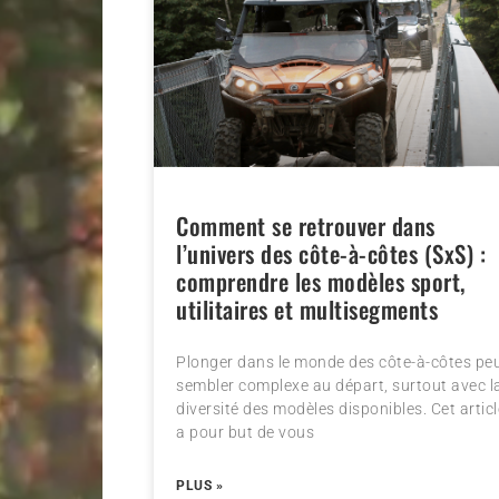
Comment se retrouver dans
l’univers des côte-à-côtes (SxS) :
comprendre les modèles sport,
utilitaires et multisegments
Plonger dans le monde des côte-à-côtes pe
sembler complexe au départ, surtout avec l
diversité des modèles disponibles. Cet articl
a pour but de vous
PLUS »