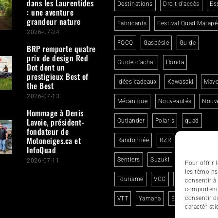
dans les Laurentides
Destinations
Droit d'accès
Es
: une aventure
grandeur nature
Fabricants
Festival Quad Matapé
2026-07-24
FQCQ
Gaspésie
Guide
BRP remporte quatre
prix de design Red
Guide d'achat
Honda
Dot dont un
prestigieux Best of
idées cadeaux
Kawasaki
Mave
the Best
2026-07-13
Mécanique
Nouveautés
Nouve
Hommage à Denis
Lavoie, président-
Outlander
Polaris
quad
fondateur de
Motoneiges.ca et
Randonnée
RZR
Segway
InfoQuad
Sentiers
Suzuki
Sécurité
2026-07-11
Pour offrir
les témoins
Tourisme
VCC
Voyage en qua
consentir à
comportemen
consentir o
VTT
Yamaha
Événements
caractéristi