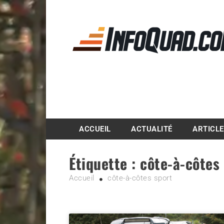
Magazine InfoQuad.
ACCUEIL
ACTUALITÉ
ARTICL
Étiquette :
côte-à-côtes
Accueil
côte-à-côtes sport