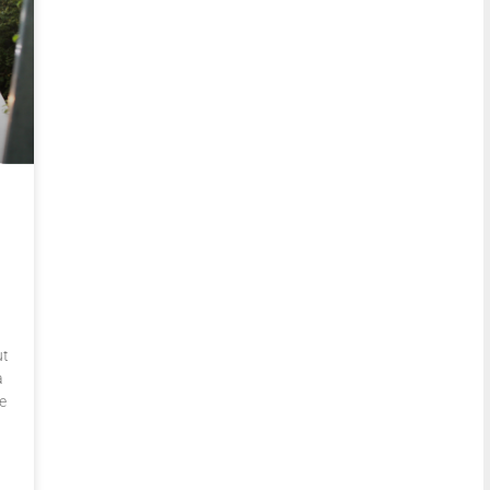
ut
a
e