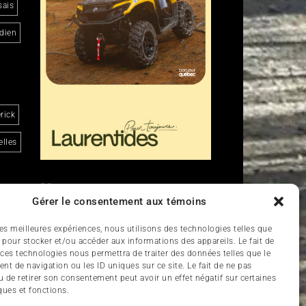
sais
dien
rick
lles
Liens
Gérer le consentement aux témoins
Nous contacter
 les meilleures expériences, nous utilisons des technologies telles que
 pour stocker et/ou accéder aux informations des appareils. Le fait de
d
 ces technologies nous permettra de traiter des données telles que le
t de navigation ou les ID uniques sur ce site. Le fait de ne pas
u de retirer son consentement peut avoir un effet négatif sur certaines
ques et fonctions.