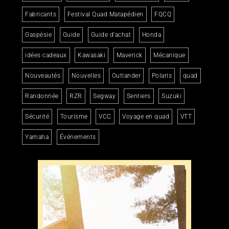
Fabricants
Festival Quad Matapédien
FQCQ
Gaspésie
Guide
Guide d'achat
Honda
idées cadeaux
Kawasaki
Maverick
Mécanique
Nouveautés
Nouvelles
Outlander
Polaris
quad
Randonnée
RZR
Segway
Sentiers
Suzuki
Sécurité
Tourisme
VCC
Voyage en quad
VTT
Yamaha
Événements