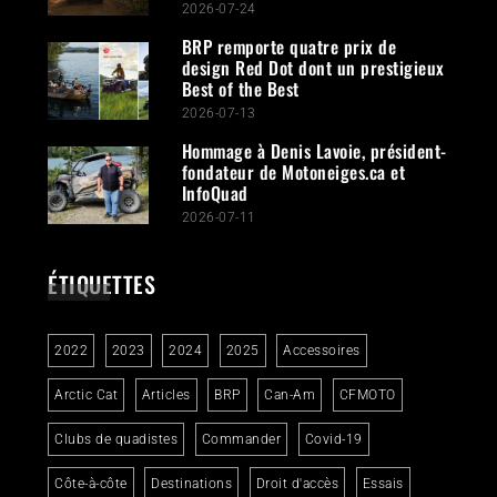
2026-07-24
BRP remporte quatre prix de
design Red Dot dont un prestigieux
Best of the Best
2026-07-13
Hommage à Denis Lavoie, président-
fondateur de Motoneiges.ca et
InfoQuad
2026-07-11
ÉTIQUETTES
2022
2023
2024
2025
Accessoires
Arctic Cat
Articles
BRP
Can-Am
CFMOTO
Clubs de quadistes
Commander
Covid-19
Côte-à-côte
Destinations
Droit d'accès
Essais