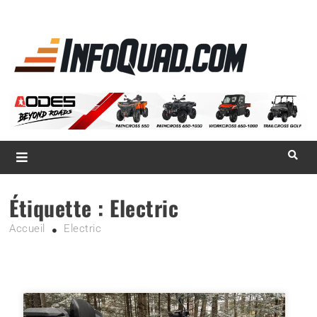
La référence
des
quadistes
Magazine InfoQuad.com
Étiquette :
Electric
Accueil
Electric