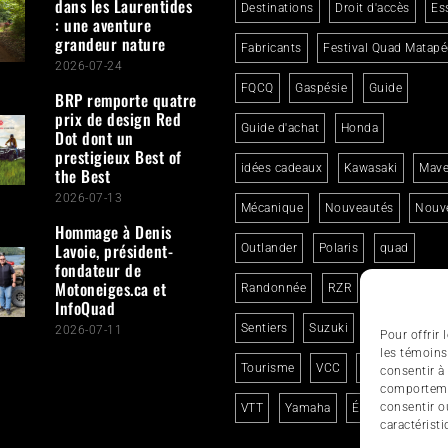
dans les Laurentides
Destinations
Droit d'accès
Es
: une aventure
grandeur nature
Fabricants
Festival Quad Matapé
2026-07-24
FQCQ
Gaspésie
Guide
BRP remporte quatre
prix de design Red
Guide d'achat
Honda
Dot dont un
prestigieux Best of
idées cadeaux
Kawasaki
Mave
the Best
2026-07-13
Mécanique
Nouveautés
Nouve
Hommage à Denis
Lavoie, président-
Outlander
Polaris
quad
fondateur de
Motoneiges.ca et
Randonnée
RZR
Segway
InfoQuad
Sentiers
Suzuki
Sécurité
2026-07-11
Pour offrir
les témoins
Tourisme
VCC
Voyage en qua
consentir à
comportemen
consentir o
VTT
Yamaha
Événements
caractéristi