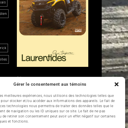
sais
dien
rick
lles
Liens
Gérer le consentement aux témoins
Nous contacter
 les meilleures expériences, nous utilisons des technologies telles que
 pour stocker et/ou accéder aux informations des appareils. Le fait de
d
 ces technologies nous permettra de traiter des données telles que le
t de navigation ou les ID uniques sur ce site. Le fait de ne pas
u de retirer son consentement peut avoir un effet négatif sur certaines
ques et fonctions.