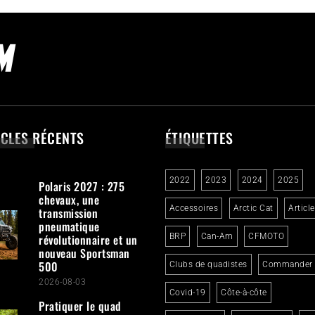
ICLES RÉCENTS
ÉTIQUETTES
2022
2023
2024
2025
Polaris 2027 : 275
chevaux, une
Accessoires
Arctic Cat
Articl
transmission
pneumatique
révolutionnaire et un
BRP
Can-Am
CFMOTO
nouveau Sportsman
500
Clubs de quadistes
Commander
2026-08-03
Covid-19
Côte-à-côte
Pratiquer le quad