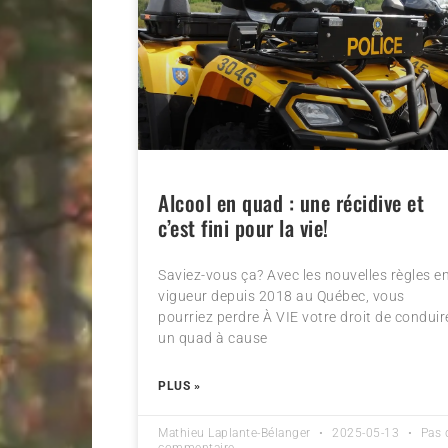
Alcool en quad : une récidive et
c’est fini pour la vie!
Saviez-vous ça? Avec les nouvelles règles e
vigueur depuis 2018 au Québec, vous
pourriez perdre À VIE votre droit de conduir
un quad à cause
PLUS »
Mathieu Laplante-Bélanger
2025-05-13
Pas 
commentaire