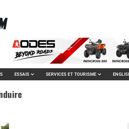
La référence des quadistes
com
ES
ESSAIS
SERVICES ET TOURISME
ENGLIS
nduire