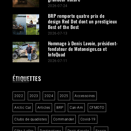
2026-07-24
BRP remporte quatre prix de
design Red Dot dont un prestigieux
Best of the Best
2026-07-13
Hommage à Denis Lavoie, président-
fondateur de Motoneiges.ca et
InfoQuad
2026-07-11
ÉTIQUETTES
2022
2023
2024
2025
Accessoires
Arctic Cat
Articles
BRP
Can-Am
CFMOTO
Clubs de quadistes
Commander
Covid-19
Côte-à-côte
Destinations
Droit d'accès
Essais