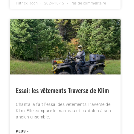
Patrick Roch
2024-10-15
Pas de commentaire
Essai: les vêtements Traverse de Klim
Chantal a fait l’essai des vêtements Traverse de
Klim. Elle compare le manteau et pantalon à son
ancien ensemble.
PLUS »