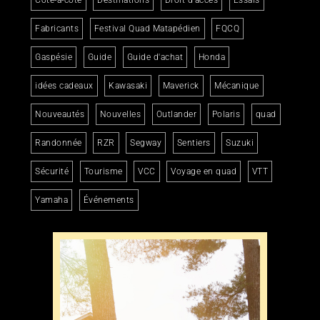
Fabricants
Festival Quad Matapédien
FQCQ
Gaspésie
Guide
Guide d'achat
Honda
idées cadeaux
Kawasaki
Maverick
Mécanique
Nouveautés
Nouvelles
Outlander
Polaris
quad
Randonnée
RZR
Segway
Sentiers
Suzuki
Sécurité
Tourisme
VCC
Voyage en quad
VTT
Yamaha
Événements