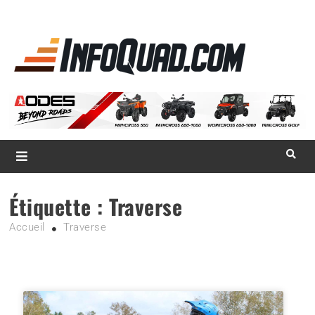
La référence
des
quadistes
Magazine InfoQuad.com
Étiquette :
Traverse
Accueil
Traverse