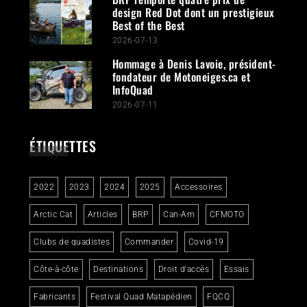
design Red Dot dont un prestigieux
Best of the Best
2026-07-13
Hommage à Denis Lavoie, président-
fondateur de Motoneiges.ca et
InfoQuad
2026-07-11
ÉTIQUETTES
2022
2023
2024
2025
Accessoires
Arctic Cat
Articles
BRP
Can-Am
CFMOTO
Clubs de quadistes
Commander
Covid-19
Côte-à-côte
Destinations
Droit d'accès
Essais
Fabricants
Festival Quad Matapédien
FQCQ