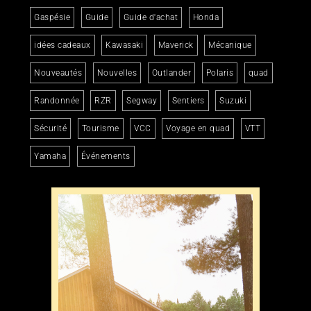
Gaspésie
Guide
Guide d'achat
Honda
idées cadeaux
Kawasaki
Maverick
Mécanique
Nouveautés
Nouvelles
Outlander
Polaris
quad
Randonnée
RZR
Segway
Sentiers
Suzuki
Sécurité
Tourisme
VCC
Voyage en quad
VTT
Yamaha
Événements