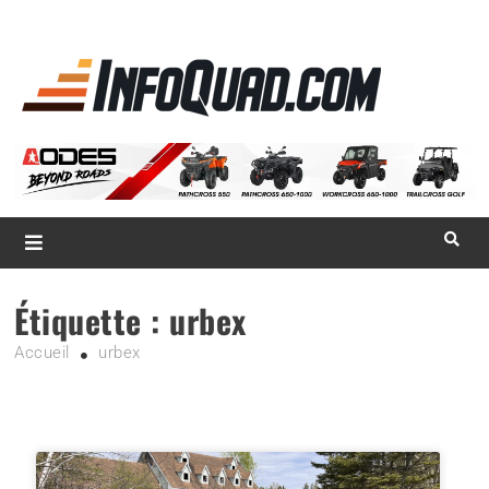
La référence
des
quadistes
Magazine InfoQuad.com
Étiquette :
urbex
Accueil
urbex