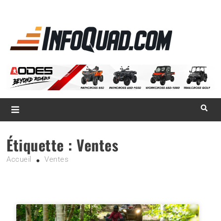
La référence
des
quadistes
Magazine InfoQuad.com
Étiquette :
Ventes
Accueil
Ventes