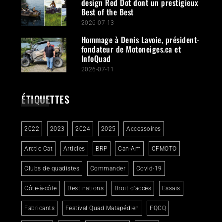
design Red Dot dont un prestigieux
Best of the Best
2026-07-13
Hommage à Denis Lavoie, président-
fondateur de Motoneiges.ca et
InfoQuad
2026-07-11
ÉTIQUETTES
2022
2023
2024
2025
Accessoires
Arctic Cat
Articles
BRP
Can-Am
CFMOTO
Clubs de quadistes
Commander
Covid-19
Côte-à-côte
Destinations
Droit d'accès
Essais
Fabricants
Festival Quad Matapédien
FQCQ