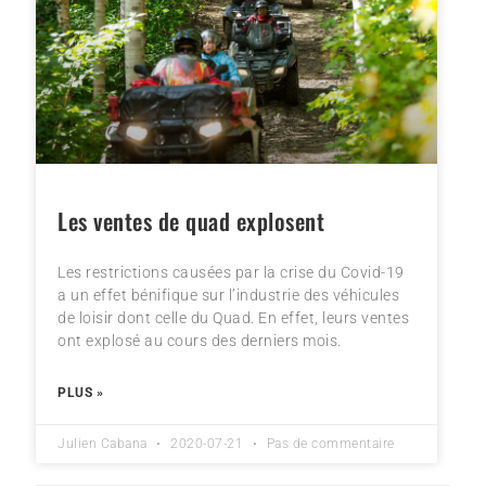
Les ventes de quad explosent
Les restrictions causées par la crise du Covid-19
a un effet bénifique sur l’industrie des véhicules
de loisir dont celle du Quad. En effet, leurs ventes
ont explosé au cours des derniers mois.
PLUS »
Julien Cabana
2020-07-21
Pas de commentaire