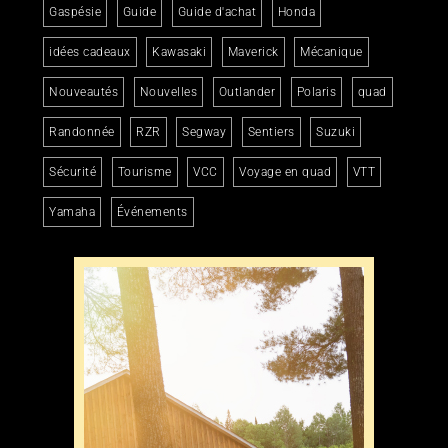
Gaspésie
Guide
Guide d'achat
Honda
idées cadeaux
Kawasaki
Maverick
Mécanique
Nouveautés
Nouvelles
Outlander
Polaris
quad
Randonnée
RZR
Segway
Sentiers
Suzuki
Sécurité
Tourisme
VCC
Voyage en quad
VTT
Yamaha
Événements