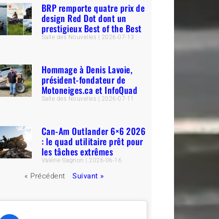
BRP remporte quatre prix de
design Red Dot dont un
prestigieux Best of the Best
Salle des Nouvelles
2026-07-13
Hommage à Denis Lavoie,
président-fondateur de
Motoneiges.ca et InfoQuad
Salle des Nouvelles
2026-07-11
Can-Am Outlander 6×6 2026
: le quad utilitaire prêt pour
les tâches extrêmes
Valérie Gagnon
2026-06-16
« Précédent
Suivant »