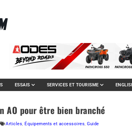
La référence des quadistes
com
ES
ESSAIS
SERVICES ET TOURISME
ENGLIS
n AO pour être bien branché
m
Articles
,
Équipements et accessoires
,
Guide