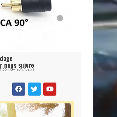
ndage
r nous suivre
alpoll id="2857826"]