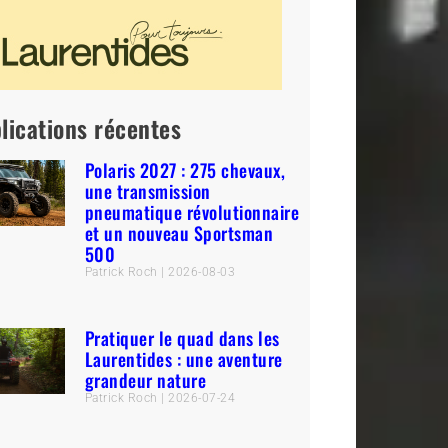
lications récentes
Polaris 2027 : 275 chevaux,
une transmission
pneumatique révolutionnaire
et un nouveau Sportsman
500
Patrick Roch
2026-08-03
Pratiquer le quad dans les
Laurentides : une aventure
grandeur nature
Patrick Roch
2026-07-24