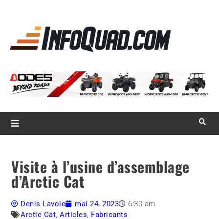
La référence
des
quadistes
Magazine InfoQuad.com
Visite à l’usine d’assemblage
d’Arctic Cat
Denis Lavoie
mai 24, 2023
6:30 am
Arctic Cat
,
Articles
,
Fabricants