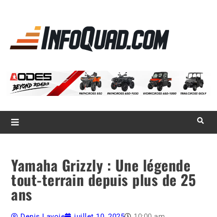
La référence
des
quadistes
Magazine InfoQuad.com
Yamaha Grizzly : Une légende
tout-terrain depuis plus de 25
ans
Denis Lavoie
juillet 10, 2025
10:00 am