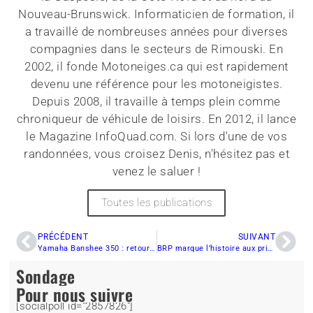
Nouveau-Brunswick. Informaticien de formation, il
a travaillé de nombreuses années pour diverses
compagnies dans le secteurs de Rimouski. En
2002, il fonde Motoneiges.ca qui est rapidement
devenu une référence pour les motoneigistes.
Depuis 2008, il travaille à temps plein comme
chroniqueur de véhicule de loisirs. En 2012, il lance
le Magazine InfoQuad.com. Si lors d'une de vos
randonnées, vous croisez Denis, n'hésitez pas et
venez le saluer !
Toutes les publications
PRÉCÉDENT
SUIVANT
Yamaha Banshee 350 : retour sur l’histoire d’une légende du quad
BRP marque l’histoire aux prix Red Dot 2025
Sondage
Pour nous suivre
[socialpoll id="2857826"]