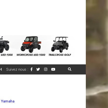
H
Suivez nous :
,
Yamaha