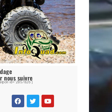
ndage
r nous suivre
alpoll id="2857826"]