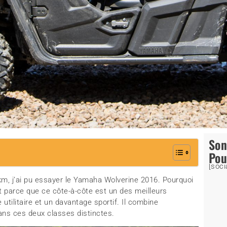
So
Pou
[soci
km, j’ai pu essayer le Yamaha Wolverine 2016. Pourquoi
ent parce que ce côte-à-côte est un des meilleurs
tilitaire et un davantage sportif. Il combine
ans ces deux classes distinctes.