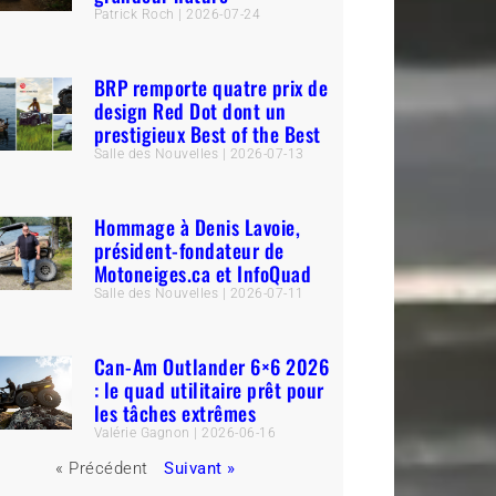
Patrick Roch
2026-07-24
BRP remporte quatre prix de
design Red Dot dont un
prestigieux Best of the Best
Salle des Nouvelles
2026-07-13
Hommage à Denis Lavoie,
président-fondateur de
Motoneiges.ca et InfoQuad
Salle des Nouvelles
2026-07-11
Can-Am Outlander 6×6 2026
: le quad utilitaire prêt pour
les tâches extrêmes
Valérie Gagnon
2026-06-16
« Précédent
Suivant »