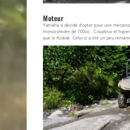
Moteur
Yamaha a décidé d’opter pour une mécanique
monocylindre de 700cc : Coupleux et hyper f
que le Kodiak. Celui-ci a été un peu remani