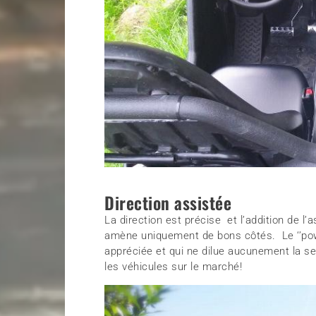
Direction assistée
La direction est précise et l’addition de l’
amène uniquement de bons côtés. Le ‘’powe
appréciée et qui ne dilue aucunement la se
les véhicules sur le marché!