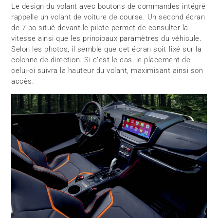
Le design du volant avec boutons de commandes intégré
rappelle un volant de voiture de course. Un second écran
de 7 po situé devant le pilote permet de consulter la
vitesse ainsi que les principaux paramètres du véhicule.
Selon les photos, il semble que cet écran soit fixé sur la
colonne de direction. Si c’est le cas, le placement de
celui-ci suivra la hauteur du volant, maximisant ainsi son
accès.