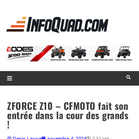
La référence
des
quadistes
Magazine InfoQuad.com
ZFORCE Z10 – CFMOTO fait son
entrée dans la cour des grands
!
Denis Lavoie
novembre 4, 2024
2:32 pm