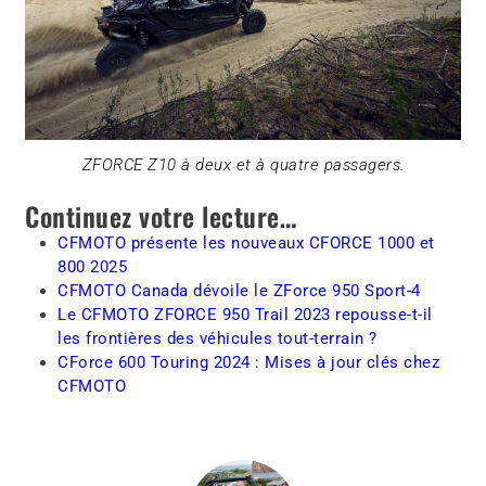
ZFORCE Z10 à deux et à quatre passagers.
Continuez votre lecture…
CFMOTO présente les nouveaux CFORCE 1000 et
800 2025
CFMOTO Canada dévoile le ZForce 950 Sport-4
Le CFMOTO ZFORCE 950 Trail 2023 repousse-t-il
les frontières des véhicules tout-terrain ?
CForce 600 Touring 2024 : Mises à jour clés chez
CFMOTO