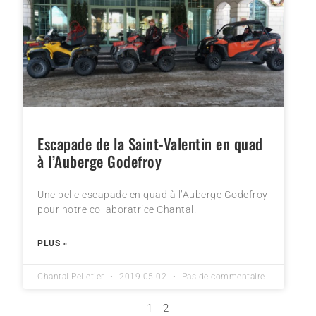
Escapade de la Saint-Valentin en quad
à l’Auberge Godefroy
Une belle escapade en quad à l’Auberge Godefroy
pour notre collaboratrice Chantal.
PLUS »
Chantal Pelletier
2019-05-02
Pas de commentaire
1
2