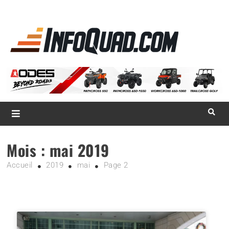
La référence
des
quadistes
Magazine InfoQuad.com
Mois :
mai 2019
Accueil
2019
mai
Page 2