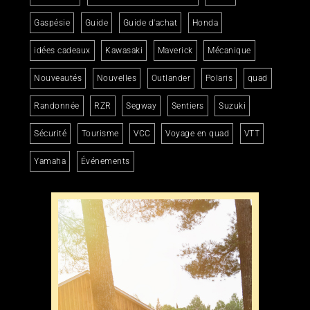
Gaspésie
Guide
Guide d'achat
Honda
idées cadeaux
Kawasaki
Maverick
Mécanique
Nouveautés
Nouvelles
Outlander
Polaris
quad
Randonnée
RZR
Segway
Sentiers
Suzuki
Sécurité
Tourisme
VCC
Voyage en quad
VTT
Yamaha
Événements