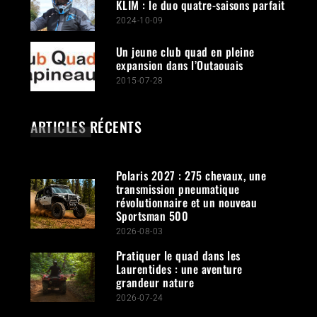
KLIM : le duo quatre-saisons parfait
2024-10-09
Un jeune club quad en pleine
expansion dans l’Outaouais
2015-07-28
ARTICLES RÉCENTS
Polaris 2027 : 275 chevaux, une
transmission pneumatique
révolutionnaire et un nouveau
Sportsman 500
2026-08-03
Pratiquer le quad dans les
Laurentides : une aventure
grandeur nature
2026-07-24