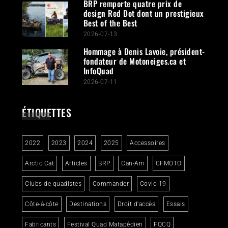
BRP remporte quatre prix de
design Red Dot dont un prestigieux
Best of the Best
2026-07-13
Hommage à Denis Lavoie, président-
fondateur de Motoneiges.ca et
InfoQuad
2026-07-11
ÉTIQUETTES
2022
2023
2024
2025
Accessoires
Arctic Cat
Articles
BRP
Can-Am
CFMOTO
Clubs de quadistes
Commander
Covid-19
Côte-à-côte
Destinations
Droit d'accès
Essais
Fabricants
Festival Quad Matapédien
FQCQ