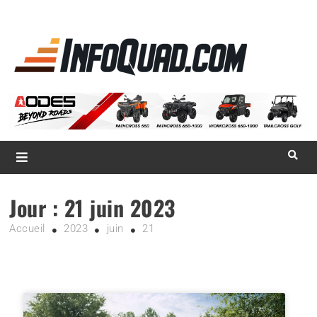
La référence
des
quadistes
Magazine InfoQuad.com
Jour :
21 juin 2023
Accueil
2023
juin
21