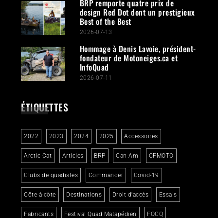
BRP remporte quatre prix de
design Red Dot dont un prestigieux
Best of the Best
2026-07-13
Hommage à Denis Lavoie, président-
fondateur de Motoneiges.ca et
InfoQuad
2026-07-11
ÉTIQUETTES
2022
2023
2024
2025
Accessoires
Arctic Cat
Articles
BRP
Can-Am
CFMOTO
Clubs de quadistes
Commander
Covid-19
Côte-à-côte
Destinations
Droit d'accès
Essais
Fabricants
Festival Quad Matapédien
FQCQ