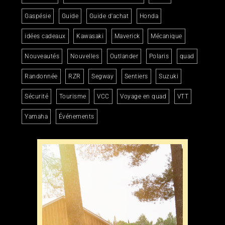
Gaspésie
Guide
Guide d'achat
Honda
idées cadeaux
Kawasaki
Maverick
Mécanique
Nouveautés
Nouvelles
Outlander
Polaris
quad
Randonnée
RZR
Segway
Sentiers
Suzuki
Sécurité
Tourisme
VCC
Voyage en quad
VTT
Yamaha
Événements